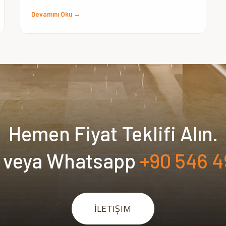
Devamını Oku →
Hemen Fiyat Teklifi Alın.
n veya Whatsapp
+90 546 4
İLETIŞIM