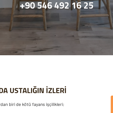
+90 546 492 16 25
A USTALIĞIN İZLERİ
n biri de kötü fayans işçilikleri;