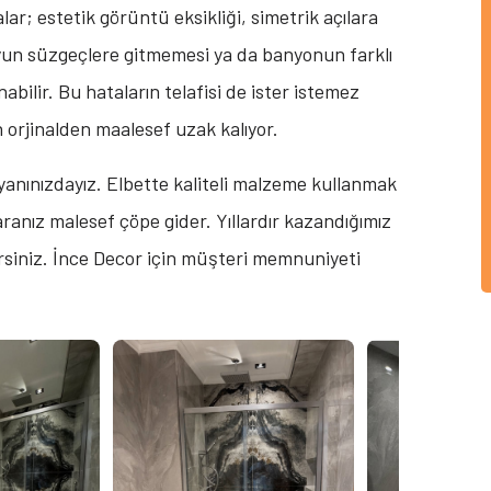
ar; estetik görüntü eksikliği, simetrik açılara
uyun süzgeçlere gitmemesi ya da banyonun farklı
abilir. Bu hataların telafisi de ister istemez
en orjinalden maalesef uzak kalıyor.
yanınızdayız. Elbette kaliteli malzeme kullanmak
aranız malesef çöpe gider. Yıllardır kazandığımız
irsiniz. İnce Decor için müşteri memnuniyeti